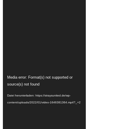
Video-
Media error: Format(s) not supported or
Player
source(s) not found
Datei herunterladen: https://straysunited.de/wp-
content/uploads/2022/01/video-1646381364.mp4?_=2