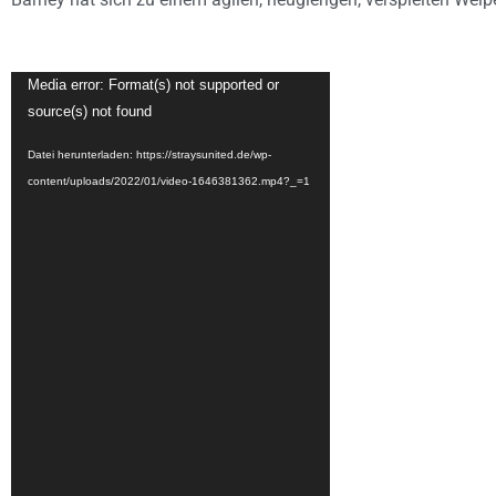
Video-
Media error: Format(s) not supported or
Player
source(s) not found
Datei herunterladen: https://straysunited.de/wp-
content/uploads/2022/01/video-1646381362.mp4?_=1