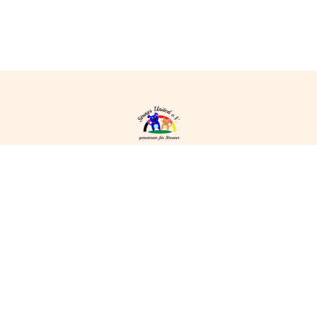
Strays United e.V.
Hard 32
40764 Langenfeld/ Rheinland
info@straysunited.de
Social Media