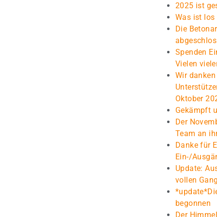
2025 ist ge
Was ist lo
Die Betonar
abgeschlos
Spenden Ei
Vielen viel
Wir danken
Unterstütz
Oktober 20
Gekämpft un
Der Novembe
Team an ih
Danke für 
Ein-/Ausgä
Update: Au
vollen Gan
*update*Di
begonnen
Der Himmel 