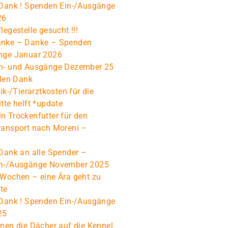
 Dank ! Spenden Ein-/Ausgänge
26
legestelle gesucht !!!
nke – Danke – Spenden
nge Januar 2026
n- und Ausgänge Dezember 25
elen Dank
ik-/Tierarztkosten für die
tte helft *update
n Trockenfutter für den
ransport nach Moreni –
Dank an alle Spender –
n-/Ausgänge November 2025
 Wochen – eine Ära geht zu
te
 Dank ! Spenden Ein-/Ausgänge
25
nen die Dächer auf die Kennel