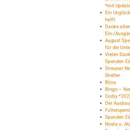
*mit Updat
Ein Unglück
helft.
Danke alle
Ein-/Ausgä
August Spe
für die Unt
Vielen Dank
Spenden Ei
Streuner Ne
Shelter
Bijou
Bingo – Ne
Corby *202
Der Ausbau 
Futterspen
Spenden Ei
Noela u. At