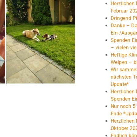
Herzlichen
Februar 20
Dringend Pf
Danke – Da
Ein-/Ausgä
Spenden Ei
– vielen vi
Heftige Klin
Welpen – bi
Wir sammel
nächsten T
Update*
Herzlichen 
Spenden Ei
Nur noch 5
Ende *Upda
Herzlichen
Oktober 20
Endlich kön