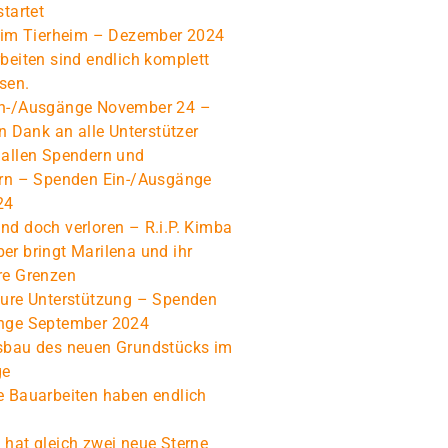
startet
s im Tierheim – Dezember 2024
beiten sind endlich komplett
sen.
n-/Ausgänge November 24 –
en Dank an alle Unterstützer
 allen Spendern und
ern – Spenden Ein-/Ausgänge
24
d doch verloren – R.i.P. Kimba
r bringt Marilena und ihr
re Grenzen
Eure Unterstützung – Spenden
nge September 2024
sbau des neuen Grundstücks im
ge
e Bauarbeiten haben endlich
hat gleich zwei neue Sterne