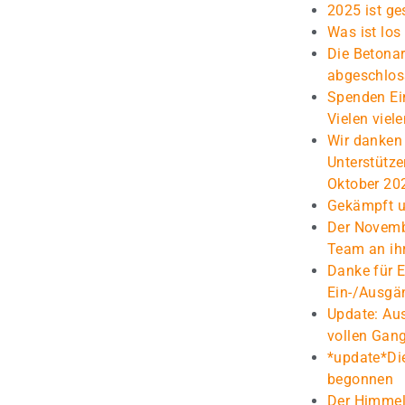
2025 ist ge
Was ist lo
Die Betonar
abgeschlos
Spenden Ei
Vielen viel
Wir danken
Unterstütz
Oktober 20
Gekämpft un
Der Novembe
Team an ih
Danke für 
Ein-/Ausgä
Update: Au
vollen Gan
*update*Di
begonnen
Der Himmel 