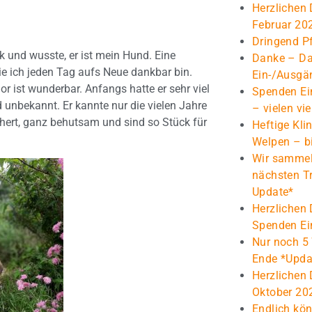
Herzlichen
Februar 20
Dringend Pf
 und wusste, er ist mein Hund. Eine
Danke – Da
ie ich jeden Tag aufs Neue dankbar bin.
Ein-/Ausgä
 ist wunderbar. Anfangs hatte er sehr viel
Spenden Ei
 unbekannt. Er kannte nur die vielen Jahre
– vielen vi
hert, ganz behutsam und sind so Stück für
Heftige Klin
Welpen – bi
Wir sammel
nächsten T
Update*
Herzlichen 
Spenden Ei
Nur noch 5
Ende *Upda
Herzlichen
Oktober 20
Endlich kön