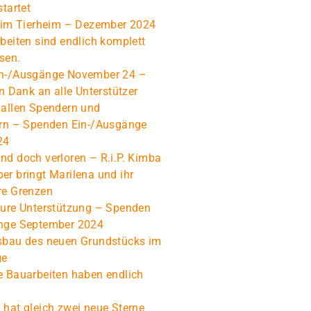
startet
s im Tierheim – Dezember 2024
beiten sind endlich komplett
sen.
n-/Ausgänge November 24 –
en Dank an alle Unterstützer
 allen Spendern und
ern – Spenden Ein-/Ausgänge
24
d doch verloren – R.i.P. Kimba
r bringt Marilena und ihr
re Grenzen
Eure Unterstützung – Spenden
nge September 2024
sbau des neuen Grundstücks im
ge
e Bauarbeiten haben endlich
hat gleich zwei neue Sterne