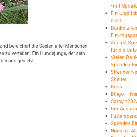
*mit Updat
Ein Unglück
helft.
Danke alle
Ein-/Ausgä
August Spe
nd bereichert die Seelen aller Menschen,
für die Unt
e zu verteilen. Ein Hundejunge, der sein
Vielen Dank
bei uns genießt.
Spenden Ei
Streuner Ne
Shelter
Bijou
Bingo – Ne
Corby *202
Der Ausbau 
Futterspen
Spenden Ei
Noela u. At