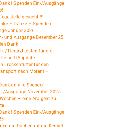
 Dank ! Spenden Ein-/Ausgänge
26
legestelle gesucht !!!
nke – Danke – Spenden
nge Januar 2026
n- und Ausgänge Dezember 25
elen Dank
ik-/Tierarztkosten für die
tte helft *update
n Trockenfutter für den
ransport nach Moreni –
Dank an alle Spender –
n-/Ausgänge November 2025
 Wochen – eine Ära geht zu
te
 Dank ! Spenden Ein-/Ausgänge
25
nen die Dächer auf die Kennel