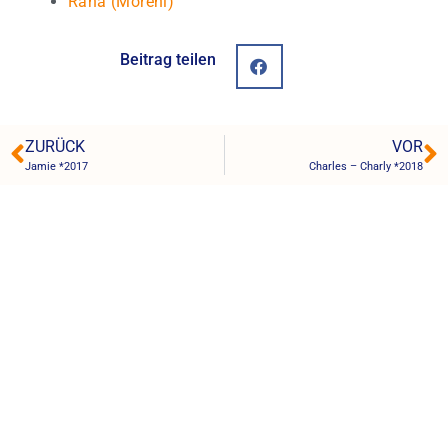
Rana (Moreni)
Beitrag teilen
ZURÜCK
VOR
Jamie *2017
Charles – Charly *2018
Strays United e.V.